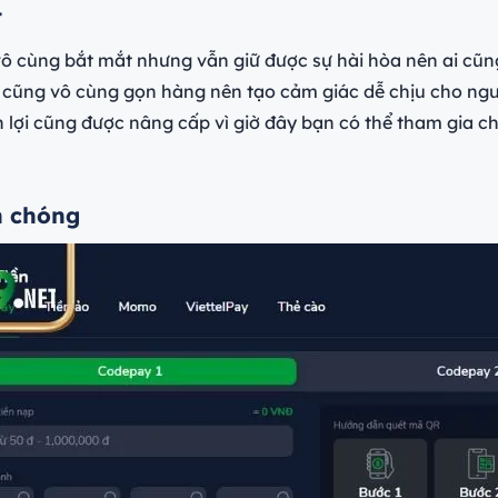
t
vô cùng bắt mắt nhưng vẫn giữ được sự hài hòa nên ai cũng
cũng vô cùng gọn hàng nên tạo cảm giác dễ chịu cho ngườ
ện lợi cũng được nâng cấp vì giờ đây bạn có thể tham gia ch
h chóng