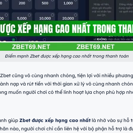
Điểm mạnh Zbet được xếp hạng cao nhất trong thanh toán
Zbet cũng vô cùng nhanh chóng, tiện lợi với nhiều phương 
hành nạp và rút tiền với thời gian xử lý vô cùng nhanh chó
ng muốn người chơi có thể linh hoạt lựa chọn phù hợp nhấ
ạnh giúp
Zbet được xếp hạng cao nhất
là nhờ vào sự hỗ t
ăn nào, người chơi chỉ cần liên hệ với bộ phận hỗ trợ là đ