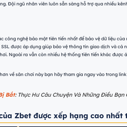
. Đội ngũ nhân viên luôn sẵn sàng hỗ trợ qua nhiều kênh
c công nghệ bảo mật tiên tiến nhất để bảo vệ dữ liệu của 
 SSL được áp dụng giúp bảo vệ thông tin giao dịch và cá 
hơi. Ngoài ra vẫn còn nhiều hệ thống tiên tiến khác được
hơn về sân chơi này bạn hãy tham gia ngay vào trong link 
Bị Bắt
: Thực Hư Câu Chuyện Và Những Điều Bạn 
ủa Zbet được xếp hạng cao nhất 