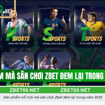
Sản phẩm nổi trội mà sân chơi Zbet đem lại trong năm 2025