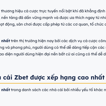
 thương hiệu cá cược trực tuyến nổi bật khi đã khẳng định
y, nền tảng đã dần vững mạnh và được ưa thích ngay từ n
t động, sân chơi được cấp phép từ các cơ quan, tổ chức
 nhất
trên thị trường hiện nay bởi các dịch vụ cá cược cô
ạng và phong phú, người dùng có thể dễ dàng tiếp cận cá
iao diện người dùng hiện đại nền bất cứ ai cũng có thể dễ d
 cái Zbet được xếp hạng cao nhất
 nhất
trong danh sách các nhà cái bởi nhiều yếu tố khác