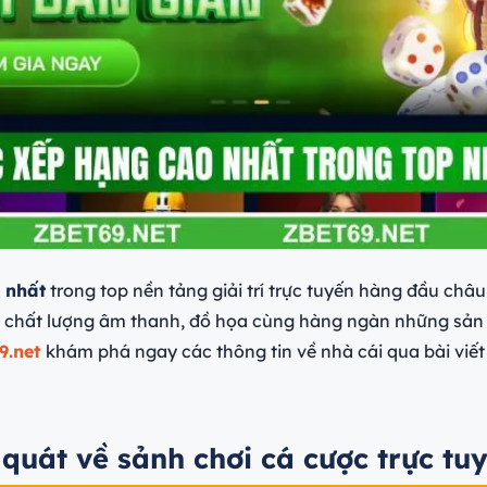
 nhất
trong top nền tảng giải trí trực tuyến hàng đầu châ
ả chất lượng âm thanh, đồ họa cùng hàng ngàn những sản
9.net
khám phá ngay các thông tin về nhà cái qua bài viết
 quát về sảnh chơi cá cược trực tu