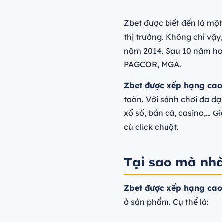
Zbet được biết đến là một
thị trường. Không chỉ vậ
năm 2014. Sau 10 năm hoạ
PAGCOR, MGA.
Zbet được xếp hạng cao
toàn. Với sảnh chơi đa d
xổ số, bắn cá, casino,… G
cú click chuột.
Tại sao mà nhà
Zbet được xếp hạng cao
ở sản phẩm. Cụ thể là: