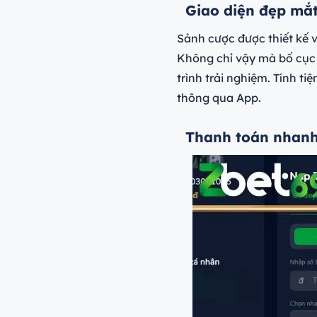
Giao diện đẹp mắ
Sảnh cược được thiết kế 
Không chỉ vậy mà bố cục 
trình trải nghiệm. Tính ti
thông qua App.
Thanh toán nhan