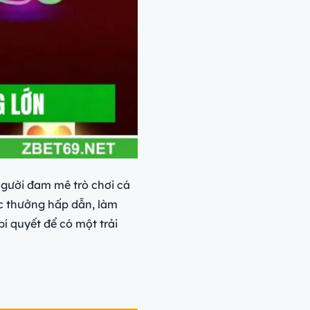
người đam mê trò chơi cá
ức thưởng hấp dẫn, làm
í quyết để có một trải