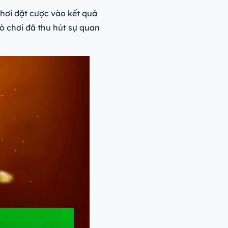
chơi đặt cược vào kết quả
rò chơi đã thu hút sự quan