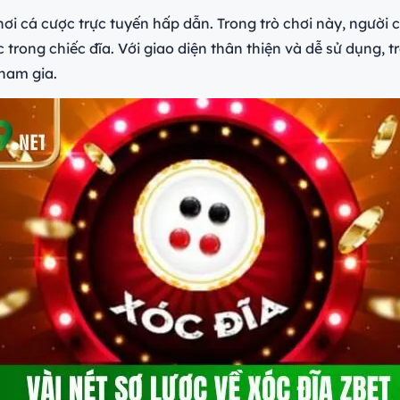
hơi cá cược trực tuyến hấp dẫn. Trong trò chơi này, người 
trong chiếc đĩa. Với giao diện thân thiện và dễ sử dụng, t
ham gia.