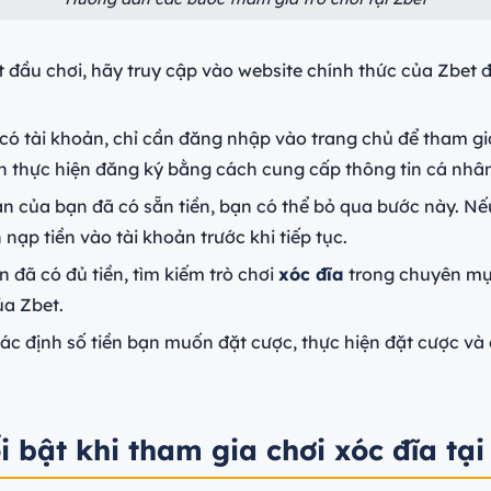
ắt đầu chơi, hãy truy cập vào website chính thức của Zbet 
có tài khoản, chỉ cần đăng nhập vào trang chủ để tham 
n thực hiện đăng ký bằng cách cung cấp thông tin cá nhâ
ản của bạn đã có sẵn tiền, bạn có thể bỏ qua bước này. Nếu
nạp tiền vào tài khoản trước khi tiếp tục.
n đã có đủ tiền, tìm kiếm trò chơi
xóc đĩa
trong chuyên m
ủa Zbet.
ác định số tiền bạn muốn đặt cược, thực hiện đặt cược và 
 bật khi tham gia chơi xóc đĩa tại