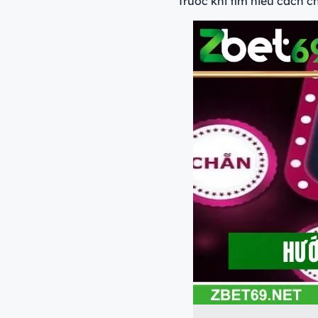
Trước khi tìm hiểu cách c