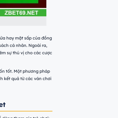
gửa hay mặt sấp của đồng
sách cá nhân. Ngoài ra,
hêm sự thú vị cho các cược
 vốn tốt. Một phương pháp
ch kết quả từ các ván chơi
et