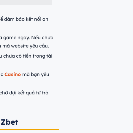
để đảm bảo kết nối an
gia game ngay. Nếu chưa
n mà website yêu cầu.
 chưa có tiền trong tài
ục
Casino
mà bạn yêu
chờ đợi kết quả từ trò
 Zbet