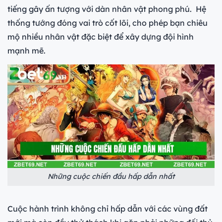
tiếng gây ấn tượng với dàn nhân vật phong phú. Hệ
thống tướng đóng vai trò cốt lõi, cho phép bạn chiêu
mộ nhiều nhân vật đặc biệt để xây dựng đội hình
mạnh mẽ.
Những cuộc chiến đầu hấp dẫn nhất
Cuộc hành trình không chỉ hấp dẫn với các vùng đất