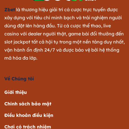
Zbet
là thương hiệu giải trí cá cược trực tuyến được
xây dựng với tiêu chí minh bạch và trải nghiệm người
dùng đặt lên hàng đầu. Từ cá cược thể thao, live
casino với dealer người thật, game bài đổi thưởng đến
slot jackpot tất cả hội tụ trong một nền tảng duy nhất,
vận hành ổn định 24/7 và được bảo vệ bởi hệ thống
mã hóa đa lớp.
Về Chúng tôi
Giới thiệu
Chính sách bảo mật
Điều khoản điều kiện
Chơi có trách nhiệm