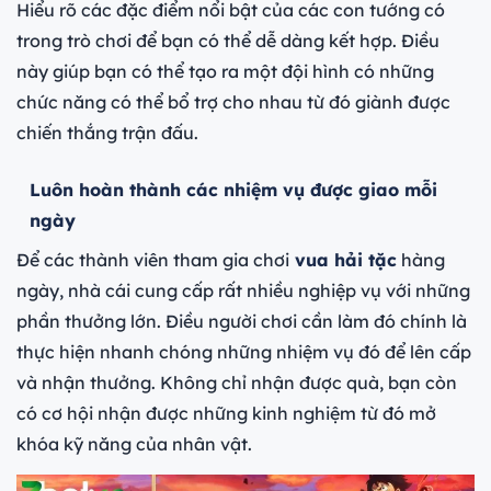
Hiểu rõ các đặc điểm nổi bật của các con tướng có
trong trò chơi để bạn có thể dễ dàng kết hợp. Điều
này giúp bạn có thể tạo ra một đội hình có những
chức năng có thể bổ trợ cho nhau từ đó giành được
chiến thắng trận đấu.
Luôn hoàn thành các nhiệm vụ được giao mỗi
ngày
Để các thành viên tham gia chơi
vua hải tặc
hàng
ngày, nhà cái cung cấp rất nhiều nghiệp vụ với những
phần thưởng lớn. Điều người chơi cần làm đó chính là
thực hiện nhanh chóng những nhiệm vụ đó để lên cấp
và nhận thưởng. Không chỉ nhận được quà, bạn còn
có cơ hội nhận được những kinh nghiệm từ đó mở
khóa kỹ năng của nhân vật.