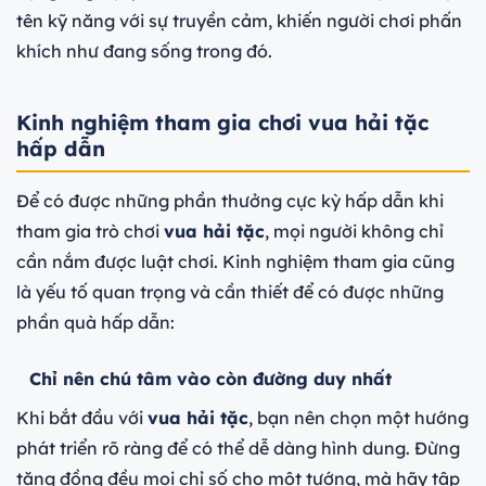
tên kỹ năng với sự truyền cảm, khiến người chơi phấn
khích như đang sống trong đó.
Kinh nghiệm tham gia chơi vua hải tặc
hấp dẫn
Để có được những phần thưởng cực kỳ hấp dẫn khi
tham gia trò chơi
vua hải tặc
, mọi người không chỉ
cần nắm được luật chơi. Kinh nghiệm tham gia cũng
là yếu tố quan trọng và cần thiết để có được những
phần quà hấp dẫn:
Chỉ nên chú tâm vào còn đường duy nhất
Khi bắt đầu với
vua hải tặc
, bạn nên chọn một hướng
phát triển rõ ràng để có thể dễ dàng hình dung. Đừng
tăng đồng đều mọi chỉ số cho một tướng, mà hãy tập