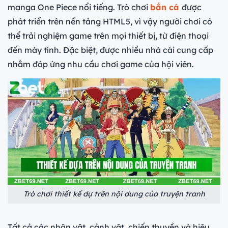
manga One Piece nổi tiếng. Trò chơi
bắn cá
được
phát triển trên nền tảng HTML5, vì vậy người chơi có
thể trải nghiệm game trên mọi thiết bị, từ điện thoại
đến máy tính. Đặc biệt, được nhiều nhà cái cung cấp
nhằm đáp ứng nhu cầu chơi game của hội viên.
Trò chơi thiết kế dự trên nội dung của truyện tranh
Tất cả các nhân vật, cảnh vật, chiến thuyền và hiệu