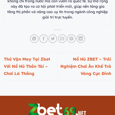
không chỉ trong nước mà còn vươn ra quốc tế. Sự mở rộng
này đã tạo ra cơ hội phát triển mới, giúp nền tảng gia
tăng thị phần và nâng cao uy tín trong ngành công nghiệp
giải trí trực tuyến.
Thử Vận May Tại Zbet
Nổ Hũ ZBET – Trải
Với Nổ Hũ Thần Tài –
Nghiệm Chơi Ăn Khế Trả
Chơi Là Thắng
Vàng Cực Đỉnh