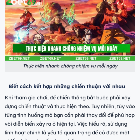
Thực hiện nhanh chóng nhiệm vụ mỗi ngày
Biết cách kết hợp những chiến thuận với nhau
Khi tham gia chơi, để chiến thắng bắt buộc phải xây
dựng chiến thuật và thực hiện theo. Tuy nhiên, tùy vào
từng tình huống mà bạn cần phải thay đổi để phù hợp
với diễn biến xảy ra ở hiện tại. Việc hiểu rõ, sử dụng
linh hoạt chính là yếu tố quan trọng để có được một