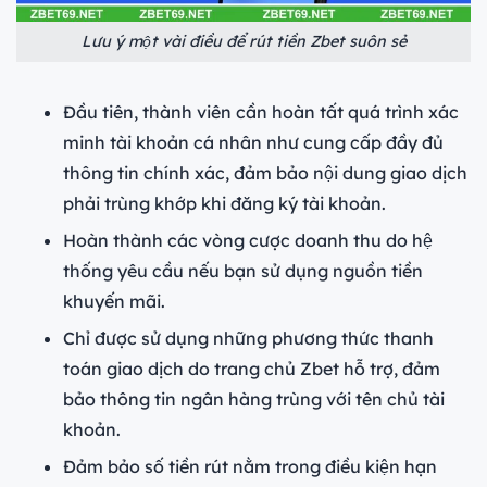
Lưu ý một vài điều để rút tiền Zbet suôn sẻ
Đầu tiên, thành viên cần hoàn tất quá trình xác
minh tài khoản cá nhân như cung cấp đầy đủ
thông tin chính xác, đảm bảo nội dung giao dịch
phải trùng khớp khi đăng ký tài khoản.
Hoàn thành các vòng cược doanh thu do hệ
thống yêu cầu nếu bạn sử dụng nguồn tiền
khuyến mãi.
Chỉ được sử dụng những phương thức thanh
toán giao dịch do trang chủ Zbet hỗ trợ, đảm
bảo thông tin ngân hàng trùng với tên chủ tài
khoản.
Đảm bảo số tiền rút nằm trong điều kiện hạn