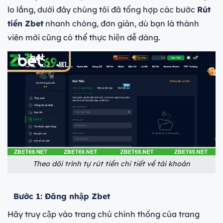
lo lắng, dưới đây chúng tôi đã tổng hợp các bước
Rút
tiền Zbet
nhanh chóng, đơn giản, dù bạn là thành
viên mới cũng có thể thực hiện dễ dàng.
Theo dõi trình tự rút tiền chi tiết về tài khoản
Bước 1: Đăng nhập Zbet
Hãy truy cập vào trang chủ chính thống của trang