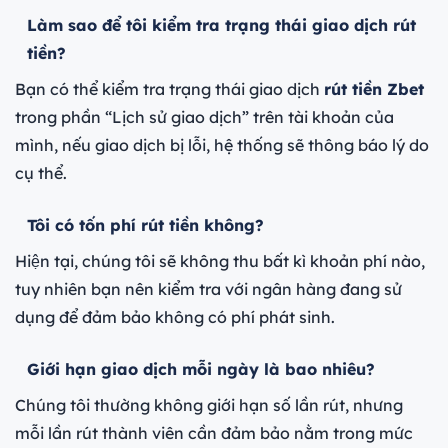
Làm sao để tôi kiểm tra trạng thái giao dịch rút
tiền?
Bạn có thể kiểm tra trạng thái giao dịch
rút tiền Zbet
trong phần “Lịch sử giao dịch” trên tài khoản của
mình, nếu giao dịch bị lỗi, hệ thống sẽ thông báo lý do
cụ thể.
Tôi có tốn phí rút tiền không?
Hiện tại, chúng tôi sẽ không thu bất kì khoản phí nào,
tuy nhiên bạn nên kiểm tra với ngân hàng đang sử
dụng để đảm bảo không có phí phát sinh.
Giới hạn giao dịch mỗi ngày là bao nhiêu?
Chúng tôi thường không giới hạn số lần rút, nhưng
mỗi lần rút thành viên cần đảm bảo nằm trong mức