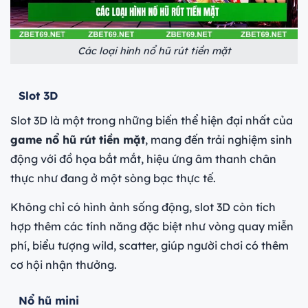
Các loại hình nổ hũ rút tiền mặt
Slot 3D
Slot 3D là một trong những biến thể hiện đại nhất của
game nổ hũ rút tiền mặt
, mang đến trải nghiệm sinh
động với đồ họa bắt mắt, hiệu ứng âm thanh chân
thực như đang ở một sòng bạc thực tế.
Không chỉ có hình ảnh sống động, slot 3D còn tích
hợp thêm các tính năng đặc biệt như vòng quay miễn
phí, biểu tượng wild, scatter, giúp người chơi có thêm
cơ hội nhận thưởng.
Nổ hũ mini