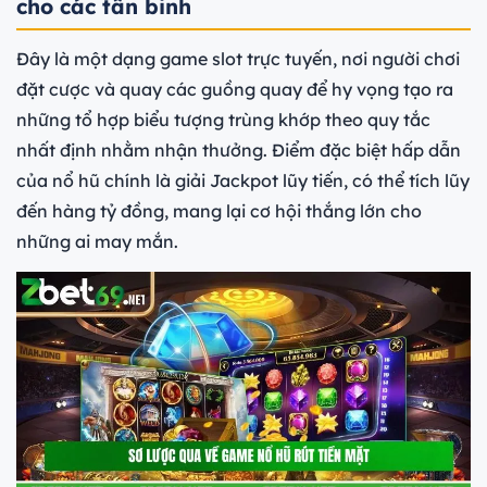
cho các tân binh
Đây là một dạng game slot trực tuyến, nơi người chơi
đặt cược và quay các guồng quay để hy vọng tạo ra
những tổ hợp biểu tượng trùng khớp theo quy tắc
nhất định nhằm nhận thưởng. Điểm đặc biệt hấp dẫn
của nổ hũ chính là giải Jackpot lũy tiến, có thể tích lũy
đến hàng tỷ đồng, mang lại cơ hội thắng lớn cho
những ai may mắn.