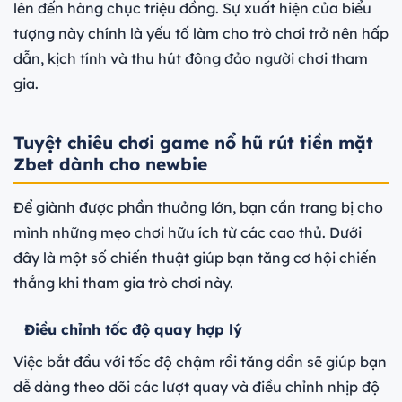
lên đến hàng chục triệu đồng. Sự xuất hiện của biểu
tượng này chính là yếu tố làm cho trò chơi trở nên hấp
dẫn, kịch tính và thu hút đông đảo người chơi tham
gia.
Tuyệt chiêu chơi game nổ hũ rút tiền mặt
Zbet dành cho newbie
Để giành được phần thưởng lớn, bạn cần trang bị cho
mình những mẹo chơi hữu ích từ các cao thủ. Dưới
đây là một số chiến thuật giúp bạn tăng cơ hội chiến
thắng khi tham gia trò chơi này.
Điều chỉnh tốc độ quay hợp lý
Việc bắt đầu với tốc độ chậm rồi tăng dần sẽ giúp bạn
dễ dàng theo dõi các lượt quay và điều chỉnh nhịp độ