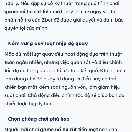
hợp lý. Nếu gặp sự cố kỹ thuật trong quá trình chơi
game nổ hũ rút tiền mặt
, hãy liên hệ ngay với bộ
phận hỗ trợ của Zbet để được giải quyết và đảm bảo
quyền lợi của mình.
Nắm vững quy luật nhịp độ quay
Mặc dù mỗi lượt quay đều hoạt động dựa trên thuật
toán ngẫu nhiên, nhưng việc quan sát và điều chỉnh
tốc độ có thể giúp bạn tối ưu hóa kết quả. Không nên
lạm dụng chế độ quay tự động, vì điều này có thể
khiến bạn mất kiểm soát nguồn vốn, làm giảm hiệu
suất chơi. Chủ động điều chỉnh tốc độ sẽ giúp bạn có
chiến lược hợp lý hơn.
Chọn phòng chơi phù hợp
Người mới chơi
game nổ hũ rút tiền mặt
nên cân