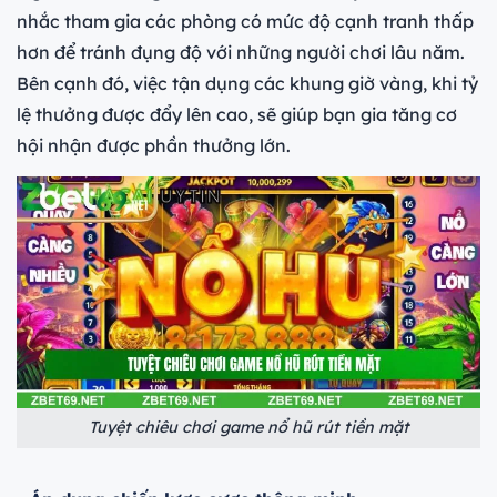
nhắc tham gia các phòng có mức độ cạnh tranh thấp
hơn để tránh đụng độ với những người chơi lâu năm.
Bên cạnh đó, việc tận dụng các khung giờ vàng, khi tỷ
lệ thưởng được đẩy lên cao, sẽ giúp bạn gia tăng cơ
hội nhận được phần thưởng lớn.
Tuyệt chiêu chơi game nổ hũ rút tiền mặt