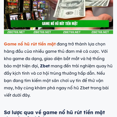
Game nổ hũ rút tiền mặt
đang trở thành lựa chọn
hàng đầu của nhiều game thủ đam mê cá cược. Với
kho game đa dạng, giao diện bắt mắt và hệ thống
bảo mật hiện đại,
Zbet
mang đến trải nghiệm quay hũ
đầy kịch tính và cơ hội trúng thưởng hấp dẫn. Nếu
bạn đang tìm kiếm một sân chơi uy tín để thử vận
may, hãy cùng khám phá ngay nổ hũ Zbet trong bài
viết dưới đây.
Sơ lược qua về game nổ hũ rút tiền mặt