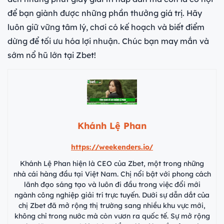
để bạn giành được những phần thưởng giá trị. Hãy
luôn giữ vững tâm lý, chơi có kế hoạch và biết điểm
dừng để tối ưu hóa lợi nhuận. Chúc bạn may mắn và
sớm nổ hũ lớn tại Zbet!
Khánh Lệ Phan
https://weekenders.io/
Khánh Lệ Phan hiện là CEO của Zbet, một trong những
nhà cái hàng đầu tại Việt Nam. Chị nổi bật với phong cách
lãnh đạo sáng tạo và luôn đi đầu trong việc đổi mới
ngành công nghiệp giải trí trực tuyến. Dưới sự dẫn dắt của
chị Zbet đã mở rộng thị trường sang nhiều khu vực mới,
không chỉ trong nước mà còn vươn ra quốc tế. Sự mở rộng