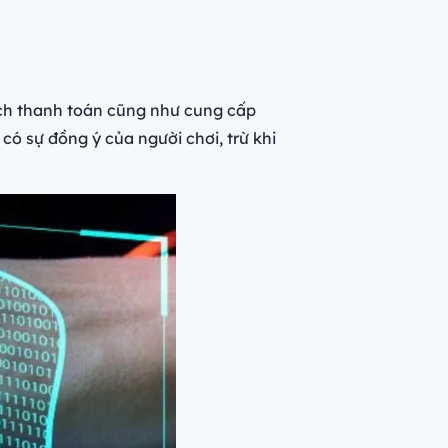
dịch thanh toán cũng như cung cấp
ông có sự đồng ý của người chơi, trừ khi