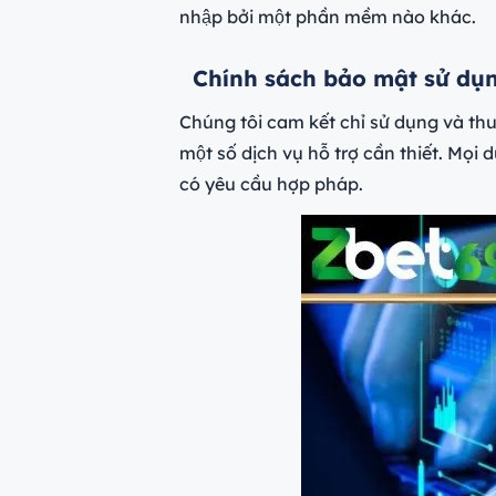
nhập bởi một phần mềm nào khác.
Chính sách bảo mật sử dụng
Chúng tôi cam kết chỉ sử dụng và t
một số dịch vụ hỗ trợ cần thiết.
có yêu cầu hợp pháp.