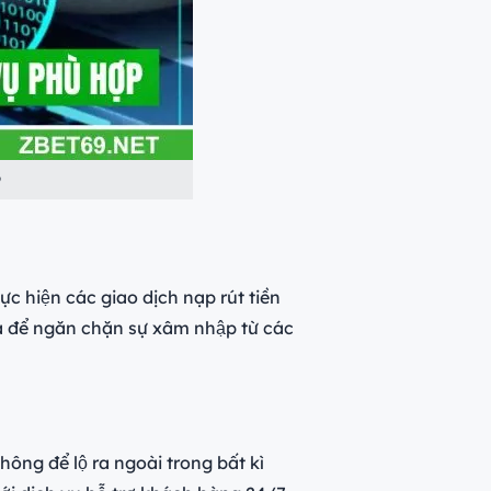
 hiện các giao dịch nạp rút tiền
́a để ngăn chặn sự xâm nhập từ các
hông để lộ ra ngoài trong bất kì