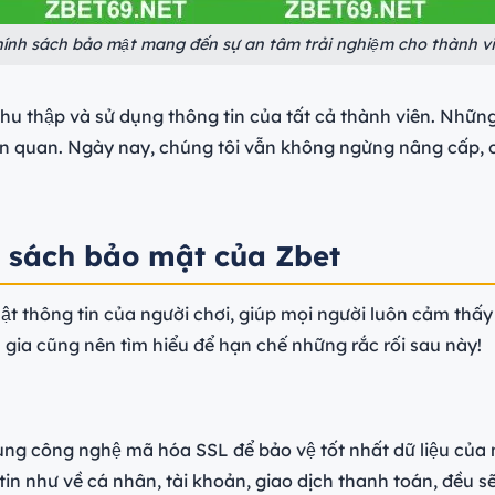
ính sách bảo mật mang đến sự an tâm trải nghiệm cho thành v
u thập và sử dụng thông tin của tất cả thành viên. Những 
liên quan. Ngày nay, chúng tôi vẫn không ngừng nâng cấp, ca
ính sách bảo mật của Zbet
̣t thông tin của người chơi, giúp mọi người luôn cảm thấy
am gia cũng nên tìm hiểu để hạn chế những rắc rối sau này!
ng công nghệ mã hóa SSL để bảo vệ tốt nhất dữ liệu của 
tin như về cá nhân, tài khoản, giao dịch thanh toán, đều s