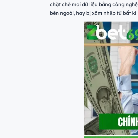
chặt chẽ mọi dữ liệu bằng công nghệ m
bên ngoài, hay bị xâm nhập từ bất kì