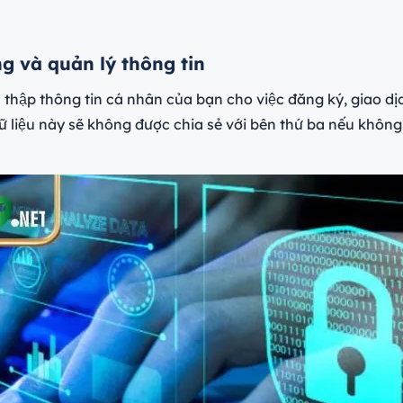
 và quản lý thông tin
hu thập thông tin cá nhân của bạn cho việc đăng ký, giao 
 Mọi dữ liệu này sẽ không được chia sẻ với bên thứ ba nếu kh