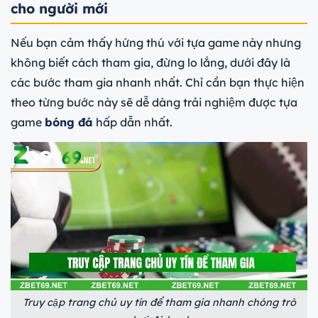
cho người mới
Nếu bạn cảm thấy hứng thú với tựa game này nhưng
không biết cách tham gia, đừng lo lắng, dưới đây là
các bước tham gia nhanh nhất. Chỉ cần bạn thực hiện
theo từng bước này sẽ dễ dàng trải nghiệm được tựa
game
bóng đá
hấp dẫn nhất.
Truy cập trang chủ uy tín để tham gia nhanh chóng trò