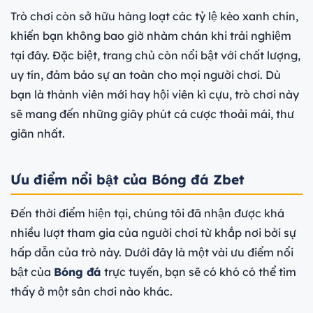
Trò chơi còn sở hữu hàng loạt các tỷ lệ kèo xanh chín,
khiến bạn không bao giờ nhàm chán khi trải nghiệm
tại đây. Đặc biệt, trang chủ còn nổi bật với chất lượng,
uy tín, đảm bảo sự an toàn cho mọi người chơi. Dù
bạn là thành viên mới hay hội viên kì cựu, trò chơi này
sẽ mang đến những giây phút cá cược thoải mái, thư
giãn nhất.
Ưu điểm nổi bật của Bóng đá Zbet
Đến thời điểm hiện tại, chúng tôi đã nhận được khá
nhiều lượt tham gia của người chơi từ khắp nơi bởi sự
hấp dẫn của trò này. Dưới đây là một vài ưu điểm nổi
bật của
Bóng đá
trực tuyến, bạn sẽ có khó có thể tìm
thấy ở một sân chơi nào khác.