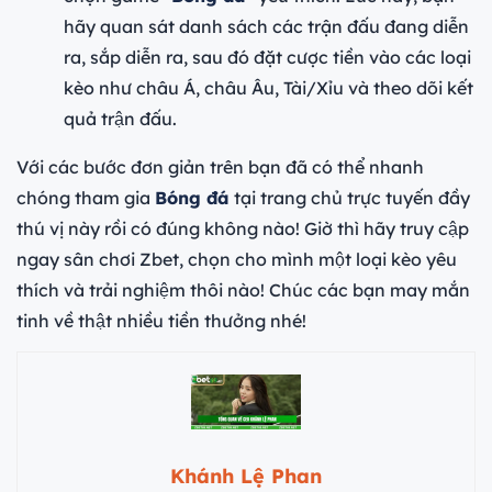
hãy quan sát danh sách các trận đấu đang diễn
ra, sắp diễn ra, sau đó đặt cược tiền vào các loại
kèo như châu Á, châu Âu, Tài/Xỉu và theo dõi kết
quả trận đấu.
Với các bước đơn giản trên bạn đã có thể nhanh
chóng tham gia
Bóng đá
tại trang chủ trực tuyến đầy
thú vị này rồi có đúng không nào! Giờ thì hãy truy cập
ngay sân chơi Zbet, chọn cho mình một loại kèo yêu
thích và trải nghiệm thôi nào! Chúc các bạn may mắn
tinh về thật nhiều tiền thưởng nhé!
Khánh Lệ Phan