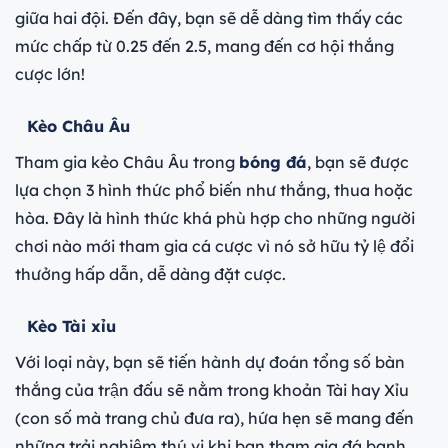
giữa hai đội. Đến đây, bạn sẽ dễ dàng tìm thấy các
mức chấp từ 0.25 đến 2.5, mang đến cơ hội thắng
cược lớn!
Kèo Châu Âu
Tham gia kẻo Châu Âu trong
bóng đá
, bạn sẽ được
lựa chọn 3 hình thức phổ biến như thắng, thua hoặc
hòa. Đây là hình thức khá phù hợp cho những người
chơi nào mới tham gia cá cược vì nó sở hữu tỷ lệ đổi
thưởng hấp dẫn, dễ dàng đặt cược.
Kèo Tài xỉu
Với loại này, bạn sẽ tiến hành dự đoán tổng số bàn
thắng của trận đấu sẽ nằm trong khoản Tài hay Xỉu
(con số mà trang chủ đưa ra), hứa hẹn sẽ mang đến
những trải nghiệm thú vị khi bạn tham gia đá banh.