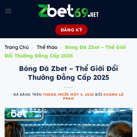
Chuyển
đến
nội
dung
ĐĂNG KÝ
Trang Chủ
»
Thể thao
»
Bóng Đá Zbet – Thể Giới
Đổi Thưởng Đẳng Cấp 2025
Bóng Đá Zbet – Thể Giới Đổi
Thưởng Đẳng Cấp 2025
ĐÃ ĐĂNG TRÊN
THÁNG MƯỜI MỘT 3, 2025
BỞI
KHÁNH LỆ
PHAN