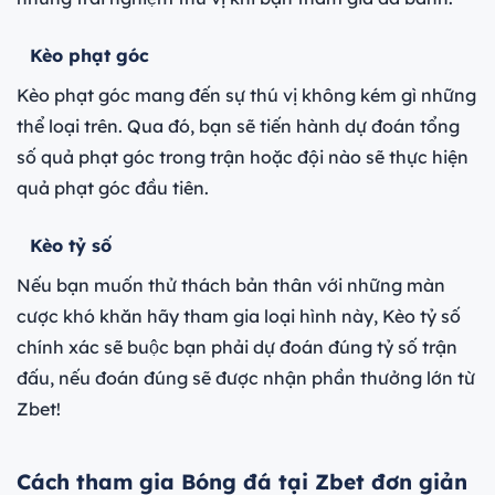
Kèo phạt góc
Kèo phạt góc mang đến sự thú vị không kém gì những
thể loại trên. Qua đó, bạn sẽ tiến hành dự đoán tổng
số quả phạt góc trong trận hoặc đội nào sẽ thực hiện
quả phạt góc đầu tiên.
Kèo tỷ số
Nếu bạn muốn thử thách bản thân với những màn
cược khó khăn hãy tham gia loại hình này, Kèo tỷ số
chính xác sẽ buộc bạn phải dự đoán đúng tỷ số trận
đấu, nếu đoán đúng sẽ được nhận phần thưởng lớn từ
Zbet!
Cách tham gia Bóng đá tại Zbet đơn giản