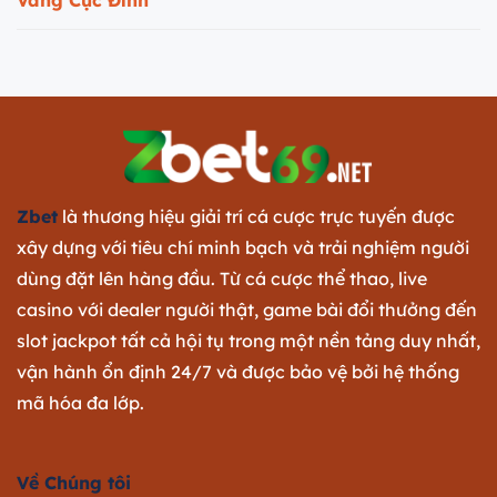
Vàng Cực Đỉnh
Zbet
là thương hiệu giải trí cá cược trực tuyến được
xây dựng với tiêu chí minh bạch và trải nghiệm người
dùng đặt lên hàng đầu. Từ cá cược thể thao, live
casino với dealer người thật, game bài đổi thưởng đến
slot jackpot tất cả hội tụ trong một nền tảng duy nhất,
vận hành ổn định 24/7 và được bảo vệ bởi hệ thống
mã hóa đa lớp.
Về Chúng tôi