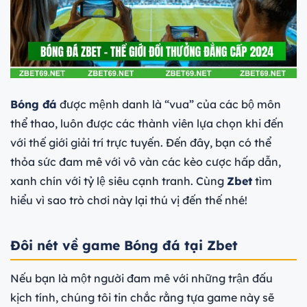
Bóng đá
được mệnh danh là “vua” của các bộ môn
thể thao, luôn được các thành viên lựa chọn khi đến
với thế giới giải trí trực tuyến. Đến đây, bạn có thể
thỏa sức đam mê với vô vàn các kèo cược hấp dẫn,
xanh chín với tỷ lệ siêu cạnh tranh. Cùng
Zbet
tìm
hiểu vì sao trò chơi này lại thú vị đến thế nhé!
Đôi nét về game Bóng đá tại Zbet
Nếu bạn là một người đam mê với những trận đấu
kịch tính, chúng tôi tin chắc rằng tựa game này sẽ