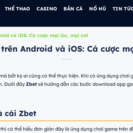
THỂ THAO
CASINO
BẮN CÁ
NỔ HŨ
TIN TỨ
oid và iOS: Cá cược mọi lúc, mọi nơi
trên Android và iOS: Cá cược mọ
mà bất kỳ ai cũng có thể thực hiện. Khi có ứng dụng chơi 
n. Dưới đây
Zbet
sẽ hướng dẫn các bước download app ga
 cái Zbet
 thì có thể hiểu đơn giản đây là ứng dụng chơi game trên đ