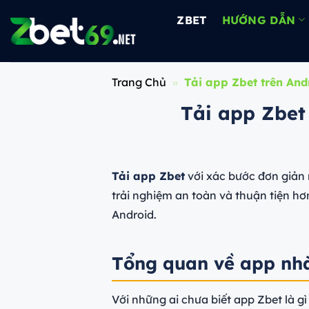
Chuyển
ZBET
HƯỚNG DẪN
đến
nội
dung
Trang Chủ
»
Tải app Zbet trên Andr
Tải app Zbet 
Tải app Zbet
với xác bước đơn giản 
trải nghiệm an toàn và thuận tiện hơ
Android.
Tổng quan về app nhà
Với những ai chưa biết app Zbet là gì