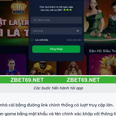
Các bước tiến hành tải app
nhà cái bằng đường link chính thống có lượt truy cập lớn.
ản game bằng mật khẩu và tên chính xác khớp với thông ti