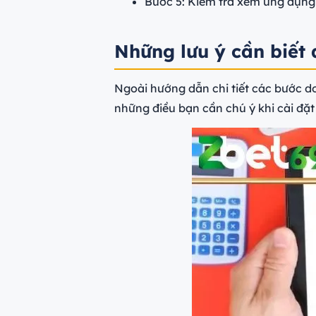
Bước 5: Kiểm tra xem ứng dụng 
Những lưu ý cần biết 
Ngoài hướng dẫn chi tiết các bước 
những điều bạn cần chú ý khi cài đ