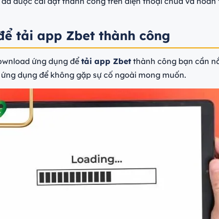
đã được cài đặt thành công trên điện thoại chưa và hoàn t
để tải app Zbet thành công
download ứng dụng để
tải app Zbet
thành công bạn cần nắ
ặt ứng dụng để không gặp sự cố ngoài mong muốn.