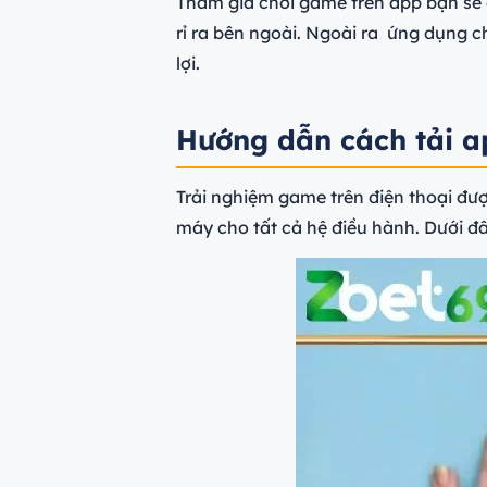
Tham gia chơi game trên app bạn sẽ đ
rỉ ra bên ngoài. Ngoài ra ứng dụng 
lợi.
Hướng dẫn cách tải a
Trải nghiệm game trên điện thoại đư
máy cho tất cả hệ điều hành. Dưới đ