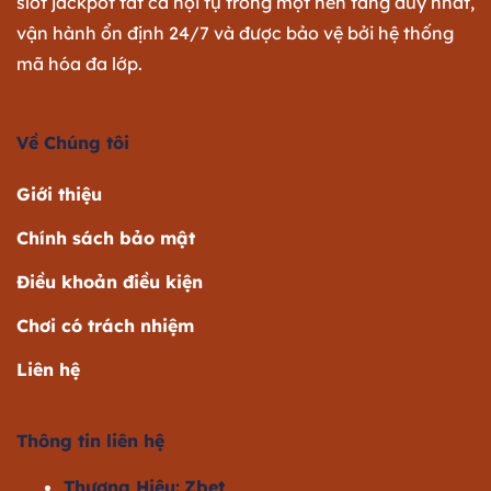
slot jackpot tất cả hội tụ trong một nền tảng duy nhất,
vận hành ổn định 24/7 và được bảo vệ bởi hệ thống
mã hóa đa lớp.
Về Chúng tôi
Giới thiệu
Chính sách bảo mật
Điều khoản điều kiện
Chơi có trách nhiệm
Liên hệ
Thông tin liên hệ
Thương Hiệu:
Zbet