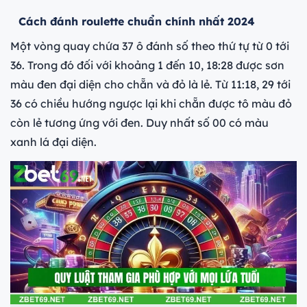
Cách đánh roulette chuẩn chính nhất 2024
Một vòng quay chứa 37 ô đánh số theo thứ tự từ 0 tới
36. Trong đó đối với khoảng 1 đến 10, 18:28 được sơn
màu đen đại diện cho chẵn và đỏ là lẻ. Từ 11:18, 29 tới
36 có chiều hướng ngược lại khi chẵn được tô màu đỏ
còn lẻ tương ứng với đen. Duy nhất số 00 có màu
xanh lá đại diện.