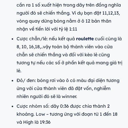
cần ra 1 số xuất hiện trong dãy trên đồng nghĩa
người đó sẽ chiến thắng. Ví dụ bạn đặt 11,12,13,
vòng quay dừng bóng nằm ở ô 12 bản thân
nhận về tiền lời với tỷ lệ 1:11
Cược chẵn/lẻ: nếu kết quả
roulette
cuối cùng là
8, 10, 16,18,..vậy toàn bộ thành viên vào cửa
chẵn sẽ chiến thắng và đối với kèo lẻ cũng
tương tự nếu các số ở phần kết quả mang giá trị
lẻ.
Đỏ/ đen: bóng rơi vào ô có màu đại diện tương
ứng với cửa thành viên đã đặt vốn, nghiễm
nhiên người đó sẽ là winner.
Cược nhóm số: dãy 0:36 được chia thành 2
khoảng. Low – tương ứng với đoạn từ 1 đến 18
và High là 19:36