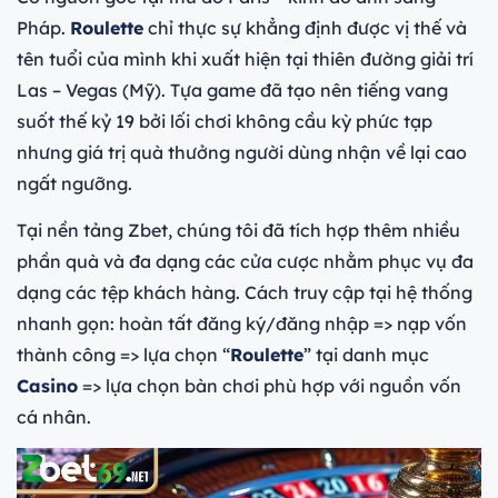
Pháp.
Roulette
chỉ thực sự khẳng định được vị thế và
tên tuổi của mình khi xuất hiện tại thiên đường giải trí
Las – Vegas (Mỹ). Tựa game đã tạo nên tiếng vang
suốt thế kỷ 19 bởi lối chơi không cầu kỳ phức tạp
nhưng giá trị quà thưởng người dùng nhận về lại cao
ngất ngưỡng.
Tại nền tảng Zbet, chúng tôi đã tích hợp thêm nhiều
phần quà và đa dạng các cửa cược nhằm phục vụ đa
dạng các tệp khách hàng. Cách truy cập tại hệ thống
nhanh gọn: hoàn tất đăng ký/đăng nhập => nạp vốn
thành công => lựa chọn “
Roulette
” tại danh mục
Casino
=> lựa chọn bàn chơi phù hợp với nguồn vốn
cá nhân.