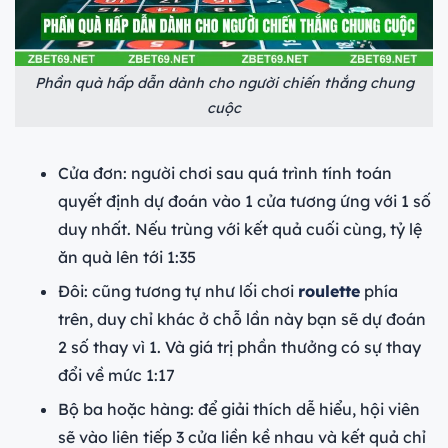
Phần quà hấp dẫn dành cho người chiến thắng chung
cuộc
Cửa đơn: người chơi sau quá trình tính toán
quyết định dự đoán vào 1 cửa tương ứng với 1 số
duy nhất. Nếu trùng với kết quả cuối cùng, tỷ lệ
ăn quà lên tới 1:35
Đôi: cũng tương tự như lối chơi
roulette
phía
trên, duy chỉ khác ở chỗ lần này bạn sẽ dự đoán
2 số thay vì 1. Và giá trị phần thưởng có sự thay
đổi về mức 1:17
Bộ ba hoặc hàng: để giải thích dễ hiểu, hội viên
sẽ vào liên tiếp 3 cửa liền kề nhau và kết quả chỉ