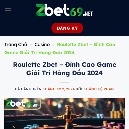
Chuyển
đến
nội
dung
ĐĂNG KÝ
Trang Chủ
»
Casino
»
Roulette Zbet – Đỉnh Cao
Game Giải Trí Hàng Đầu 2024
Roulette Zbet – Đỉnh Cao Game
Giải Trí Hàng Đầu 2024
ĐÃ ĐĂNG TRÊN
THÁNG 12 2, 2024
BỞI
KHÁNH LỆ PHAN