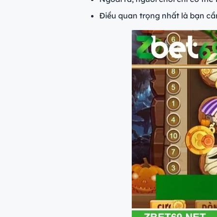
Điều quan trọng nhất là bạn cần