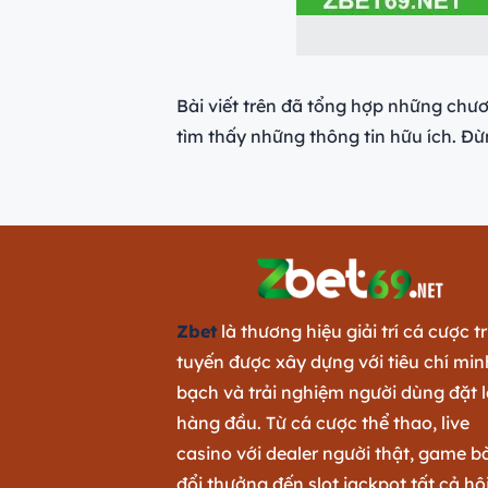
Bài viết trên đã tổng hợp những chư
tìm thấy những thông tin hữu ích. Đ
Zbet
là thương hiệu giải trí cá cược t
tuyến được xây dựng với tiêu chí min
bạch và trải nghiệm người dùng đặt 
hàng đầu. Từ cá cược thể thao, live
casino với dealer người thật, game b
đổi thưởng đến slot jackpot tất cả hội