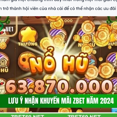
 trở thành hội viên của nhà cái để có thể nhận các ưu đãi