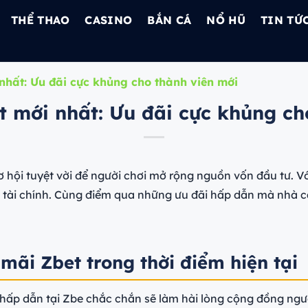
THỂ THAO
CASINO
BẮN CÁ
NỔ HŨ
TIN TỨ
nhất: Ưu đãi cực khủng cho thành viên mới
 mới nhất: Ưu đãi cực khủng ch
 hội tuyệt vời để người chơi mở rộng nguồn vốn đầu tư. Với
ề tài chính. Cùng điểm qua những ưu đãi hấp dẫn mà nhà c
ãi Zbet trong thời điểm hiện tại
hấp dẫn tại Zbe chắc chắn sẽ làm hài lòng cộng đồng ngư