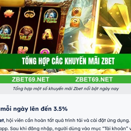
Tổng hợp một số khuyến mãi Zbet nổi bật ngày nay
 mỗi ngày lên đến 3.5%
et
, hội viên cần hoàn tất quá trình tải và cài đặt ứng dụn
pp. Sau khi đăng nhập, người dùng vào mục “Tài khoản” 