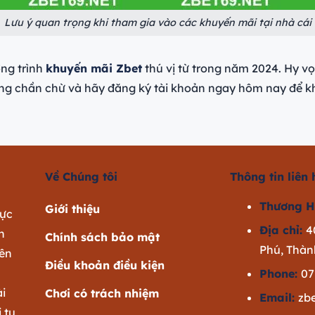
Lưu ý quan trọng khi tham gia vào các khuyến mãi tại nhà cái
ơng trình
khuyến mãi Zbet
thú vị từ trong năm 2024. Hy v
ừng chần chừ và hãy đăng ký tài khoản ngay hôm nay để kh
Về Chúng tôi
Thông tin liên 
Thương H
Giới thiệu
rực
Địa chỉ:
4
h
Chính sách bảo mật
Phú, Thàn
lên
Điều khoản điều kiện
Phone:
07
ài
Chơi có trách nhiệm
Email:
zb
 tụ