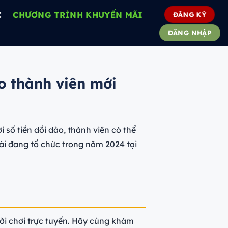
C
CHƯƠNG TRÌNH KHUYẾN MÃI
ĐĂNG KÝ
ĐĂNG NHẬP
o thành viên mới
 số tiền dồi dào, thành viên có thể
ái đang tổ chức trong năm 2024 tại
ời chơi trực tuyến. Hãy cùng khám