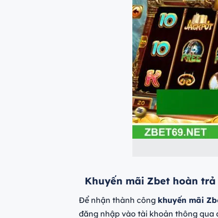
Khuyến mãi Zbet hoàn trả
Để nhận thành công
khuyến mãi Zb
đăng nhập vào tài khoản thông qua a