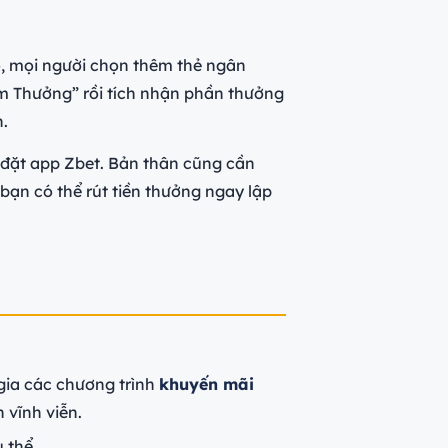
ó, mọi người chọn thêm thẻ ngân
m Thưởng” rồi tích nhận phần thưởng
.
 đặt app Zbet. Bản thân cũng cần
bạn có thể rút tiền thưởng ngay lập
gia các chương trình
khuyến mãi
 vĩnh viễn.
 thể.