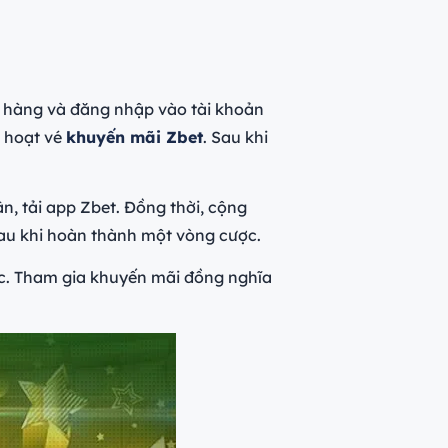
ân hàng và đăng nhập vào tài khoản
h hoạt vé
khuyến mãi Zbet
. Sau khi
n, tải app Zbet. Đồng thời, cộng
sau khi hoàn thành một vòng cược.
c. Tham gia khuyến mãi đồng nghĩa