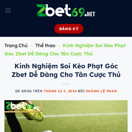
Chuyển
đến
nội
dung
ĐĂNG KÝ
Trang Chủ
»
Thể thao
»
Kinh Nghiệm Soi Kèo Phạt
Góc Zbet Dễ Dàng Cho Tân Cược Thủ
Kinh Nghiệm Soi Kèo Phạt Góc
Zbet Dễ Dàng Cho Tân Cược Thủ
ĐÃ ĐĂNG TRÊN
THÁNG 12 3, 2024
BỞI
KHÁNH LỆ PHAN