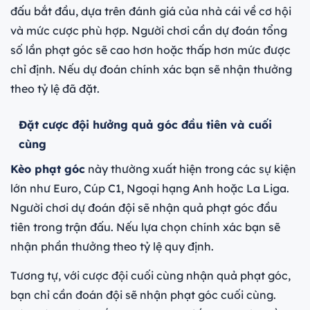
đấu bắt đầu, dựa trên đánh giá của nhà cái về cơ hội
và mức cược phù hợp. Người chơi cần dự đoán tổng
số lần phạt góc sẽ cao hơn hoặc thấp hơn mức được
chỉ định. Nếu dự đoán chính xác bạn sẽ nhận thưởng
theo tỷ lệ đã đặt.
Đặt cược đội hưởng quả góc đầu tiên và cuối
cùng
Kèo phạt góc
này thường xuất hiện trong các sự kiện
lớn như Euro, Cúp C1, Ngoại hạng Anh hoặc La Liga.
Người chơi dự đoán đội sẽ nhận quả phạt góc đầu
tiên trong trận đấu. Nếu lựa chọn chính xác bạn sẽ
nhận phần thưởng theo tỷ lệ quy định.
Tương tự, với cược đội cuối cùng nhận quả phạt góc,
bạn chỉ cần đoán đội sẽ nhận phạt góc cuối cùng.