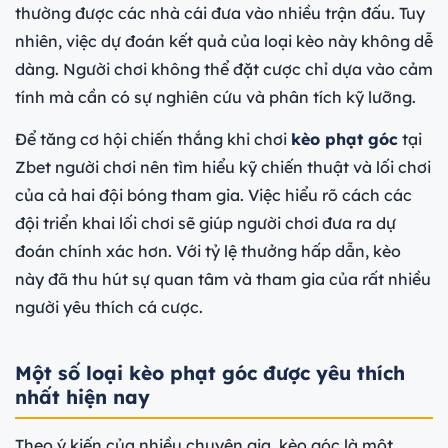
thường được các nhà cái đưa vào nhiều trận đấu. Tuy
nhiên, việc dự đoán kết quả của loại kèo này không dễ
dàng. Người chơi không thể đặt cược chỉ dựa vào cảm
tính mà cần có sự nghiên cứu và phân tích kỹ lưỡng.
Để tăng cơ hội chiến thắng khi chơi
kèo phạt góc
tại
Zbet người chơi nên tìm hiểu kỹ chiến thuật và lối chơi
của cả hai đội bóng tham gia. Việc hiểu rõ cách các
đội triển khai lối chơi sẽ giúp người chơi đưa ra dự
đoán chính xác hơn. Với tỷ lệ thưởng hấp dẫn, kèo
này đã thu hút sự quan tâm và tham gia của rất nhiều
người yêu thích cá cược.
Một số loại kèo phạt góc được yêu thích
nhất hiện nay
Theo ý kiến của nhiều chuyên gia, kèo góc là một