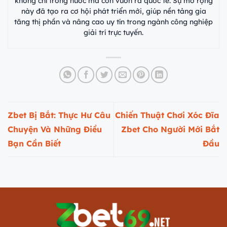
không chỉ trong nước mà còn vươn ra quốc tế. Sự mở rộng
này đã tạo ra cơ hội phát triển mới, giúp nền tảng gia
tăng thị phần và nâng cao uy tín trong ngành công nghiệp
giải trí trực tuyến.
Zbet Bị Bắt: Thực Hư Câu
Chiến Thuật Chơi Xóc Đĩa
Chuyện Và Những Điều
Zbet Cho Người Mới Bắt
Bạn Cần Biết
Đầu