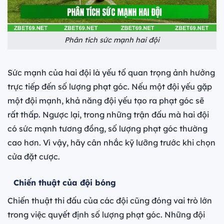
Phân tích sức mạnh hai đội
Sức mạnh của hai đội là yếu tố quan trọng ảnh hưởng
trực tiếp đến số lượng phạt góc. Nếu một đội yếu gặp
một đội mạnh, khả năng đội yếu tạo ra phạt góc sẽ
rất thấp. Ngược lại, trong những trận đấu mà hai đội
có sức mạnh tương đồng, số lượng phạt góc thường
cao hơn. Vì vậy, hãy cân nhắc kỹ lưỡng trước khi chọn
cửa đặt cược.
Chiến thuật của đội bóng
Chiến thuật thi đấu của các đội cũng đóng vai trò lớn
trong việc quyết định số lượng phạt góc. Những đội