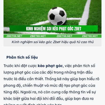
Kinh nghiệm soi kèo góc Zbet hiệu quả từ cao thủ
Phân tích số liệu
Trước khi đặt cược
kèo phạt góc
, việc phân tích số
lượng phạt góc của các đội trong những trận đấu
trước là điều cần thiết. Thống kê này giúp bạn hiểu rõ
phong độ, chiến thuật và mức độ tạo phạt góc của
từng đội. Ngoài ra, nó còn cung cấp thông tin về sự
khác biệt giữa hai đội khi đối đầu, giúp bạn đưa ra
những quyết định chính xác hơn.