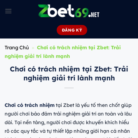
Chuyển
đến
nội
dung
ĐĂNG KÝ
Trang Chủ
»
Chơi có trách nhiệm tại Zbet: Trải
nghiệm giải trí lành mạnh
Chơi có trách nhiệm tại Zbet: Trải
nghiệm giải trí lành mạnh
Chơi có trách nhiệm
tại Zbet là yếu tố then chốt giúp
người chơi bảo đảm trải nghiệm giải trí an toàn và lâu
dài. Tại nền tảng, người chơi được khuyến khích hiểu
rõ các quy tắc và tự thiết lập những giới hạn cá nhân