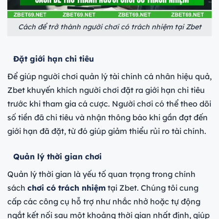
Cách để trở thành người chơi có trách nhiệm tại Zbet
Đặt giới hạn chi tiêu
Để giúp người chơi quản lý tài chính cá nhân hiệu quả,
Zbet khuyến khích người chơi đặt ra giới hạn chi tiêu
trước khi tham gia cá cược. Người chơi có thể theo dõi
số tiền đã chi tiêu và nhận thông báo khi gần đạt đến
giới hạn đã đặt, từ đó giúp giảm thiểu rủi ro tài chính.
Quản lý thời gian chơi
Quản lý thời gian là yếu tố quan trọng trong chính
sách
chơi có trách nhiệm
tại Zbet. Chúng tôi cung
cấp các công cụ hỗ trợ như nhắc nhở hoặc tự động
ngắt kết nối sau một khoảng thời gian nhất định, giúp