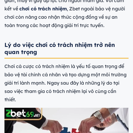
giãn, thay vì gây áp lực cho người tham gia. Với cam
kết về
chơi có trách nhiệm
, Zbet ngoài bảo vệ người
chơi còn nâng cao nhận thức cộng đồng về sự an
toàn trong các hoạt động giải trí trực tuyến.
Lý do việc chơi có trách nhiệm trở nên
quan trọng
Chơi cá cược có trách nhiệm là yếu tố quan trọng để
bảo vệ tài chính cá nhân và tạo dựng một môi trường
giải trí lành mạnh. Ngay sau đây là những lý do tại
sao việc tham gia có trách nhiệm lại vô cùng cần
thiết.