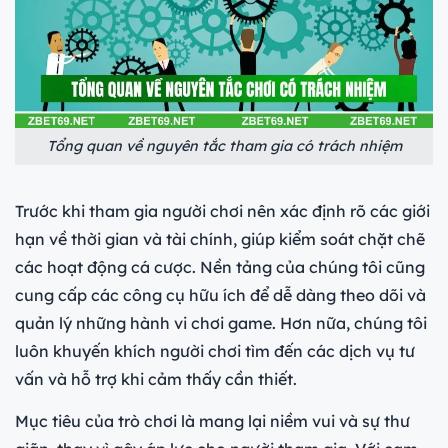
Tổng quan về nguyên tắc tham gia có trách nhiệm
Trước khi tham gia người chơi nên xác định rõ các giới
hạn về thời gian và tài chính, giúp kiểm soát chặt chẽ
các hoạt động cá cược. Nền tảng của chúng tôi cũng
cung cấp các công cụ hữu ích để dễ dàng theo dõi và
quản lý những hành vi chơi game. Hơn nữa, chúng tôi
luôn khuyến khích người chơi tìm đến các dịch vụ tư
vấn và hỗ trợ khi cảm thấy cần thiết.
Mục tiêu của trò chơi là mang lại niềm vui và sự thư