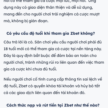
hơi có thể tham gia cá cược mọi lúc, mọi nơi. Ứng
dụng này có giao diện thân thiện và dễ sử dụng,
mang đến cho người chơi trải nghiệm cá cược mượt
mà, không bị gián đoạn.
Có yêu cầu độ tuổi khi tham gia Zbet không?
Câu trả lời là có. Sân chơi yêu cầu người chơi phải đủ
18 tuổi mới có thể tham gia cá cược tại nền tảng này.
Đây là quy định bắt buộc để đảm bảo an toàn cho
người chơi, tránh những rủi ro liên quan đến việc tham
gia cá cược khi chưa đủ tuổi.
Nếu người chơi cố tình cung cấp thông tin sai lệch về
độ tuổi, Zbet có quyền khóa tài khoản và hủy bỏ tất
cả các giao dịch liên quan đến tài khoản đó.
Cách thức nạp và rút tiền tại Zbet như thế nào?