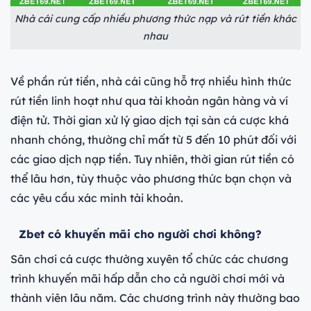
Nhà cái cung cấp nhiều phương thức nạp và rút tiền khác
nhau
Về phần rút tiền, nhà cái cũng hỗ trợ nhiều hình thức
rút tiền linh hoạt như qua tài khoản ngân hàng và ví
điện tử. Thời gian xử lý giao dịch tại sàn cá cược khá
nhanh chóng, thường chỉ mất từ 5 đến 10 phút đối với
các giao dịch nạp tiền. Tuy nhiên, thời gian rút tiền có
thể lâu hơn, tùy thuộc vào phương thức bạn chọn và
các yêu cầu xác minh tài khoản.
Zbet có khuyến mãi cho người chơi không?
Sân chơi cá cược thường xuyên tổ chức các chương
trình khuyến mãi hấp dẫn cho cả người chơi mới và
thành viên lâu năm. Các chương trình này thường bao