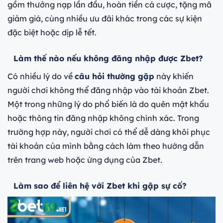
gồm thưởng nạp lần đầu, hoàn tiền cá cược, tặng mã
giảm giá, cùng nhiều ưu đãi khác trong các sự kiện
đặc biệt hoặc dịp lễ tết.
Làm thế nào nếu không đăng nhập được Zbet?
Có nhiều lý do về
câu hỏi thường gặp
này khiến
người chơi không thể đăng nhập vào tài khoản Zbet.
Một trong những lý do phổ biến là do quên mật khẩu
hoặc thông tin đăng nhập không chính xác. Trong
trường hợp này, người chơi có thể dễ dàng khôi phục
tài khoản của mình bằng cách làm theo hướng dẫn
trên trang web hoặc ứng dụng của Zbet.
Làm sao để liên hệ với Zbet khi gặp sự cố?