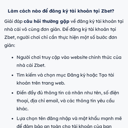
Làm cách nào để đăng ký tài khoản tại Zbet?
Giải đáp
câu hỏi thường gặp
về đăng ký tài khoản tại
nhà cái vô cùng đơn giản. Để đăng ký tài khoản tại
Zbet, người chơi chỉ cần thực hiện một số bước đơn
giản:
Người chơi truy cập vào website chính thức của
nhà cái Zbet.
Tìm kiếm và chọn mục Đăng ký hoặc Tạo tài
khoản trên trang web.
Điền đầy đủ thông tin cá nhân như tên, số điện
thoại, địa chỉ email, và các thông tin yêu cầu
khác.
Lựa chọn tên đăng nhập và mật khẩu mạnh mẽ
để đảm bảo an toàn cho tài khoản của bạn