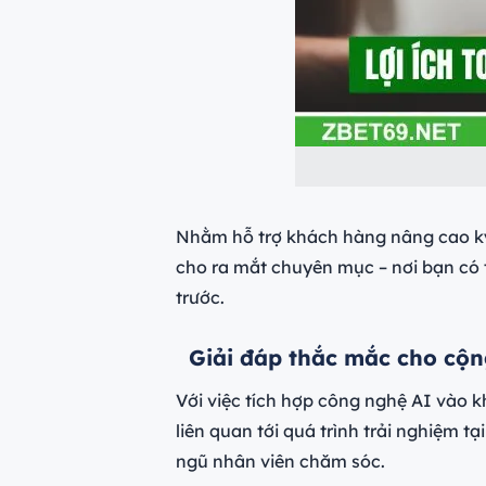
Nhằm hỗ trợ khách hàng nâng cao kỹ
cho ra mắt chuyên mục – nơi bạn có t
trước.
Giải đáp thắc mắc cho cộ
Với việc tích hợp công nghệ AI vào 
liên quan tới quá trình trải nghiệm tạ
ngũ nhân viên chăm sóc.