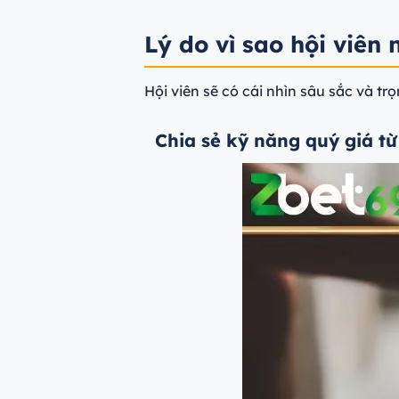
Lý do vì sao hội viên 
Hội viên sẽ có cái nhìn sâu sắc và tr
Chia sẻ kỹ năng quý giá t