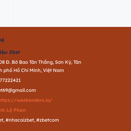
hệ
iệu:
Zbet
08 Đ. Bờ Bao Tân Thắng, Sơn Kỳ, Tân
h phố Hồ Chí Minh, Việt Nam
77222421
et69@gmail.com
https://weekenders.io/
nh Lệ Phan
t, #nhacaizbet, #zbetcom