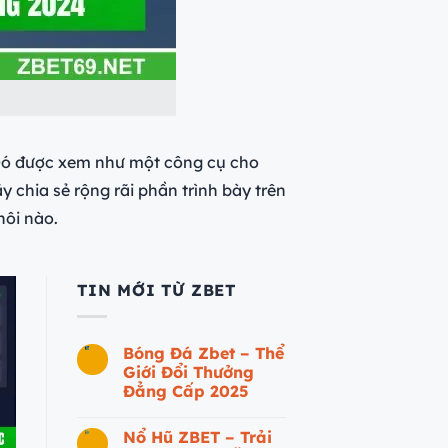
Đó được xem như một công cụ cho
y chia sẻ rộng rãi phần trình bày trên
hôi nào.
TIN MỚI TỪ ZBET
Bóng Đá Zbet – Thể
Giới Đổi Thưởng
Đẳng Cấp 2025
Nổ Hũ ZBET – Trải