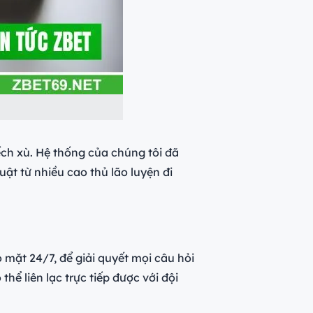
h xù. Hệ thống của chúng tôi đã
ật từ nhiều cao thủ lão luyện đi
mặt 24/7, để giải quyết mọi câu hỏi
thể liên lạc trực tiếp được với đội