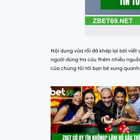
Nội dung vừa rồi đã khép lại bài viế
người dùng tra cứu thêm nhiều nguồn t
của chúng tôi tới bạn bè xung quanh 