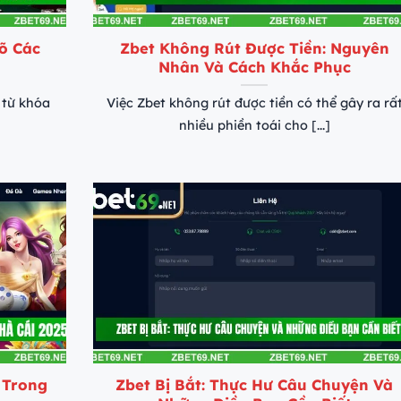
õ Các
Zbet Không Rút Được Tiền: Nguyên
Nhân Và Cách Khắc Phục
 từ khóa
Việc Zbet không rút được tiền có thể gây ra rấ
nhiều phiền toái cho [...]
 Trong
Zbet Bị Bắt: Thực Hư Câu Chuyện Và