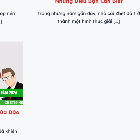
Những Điều Bạn Cần Biết
top nền
Trong những năm gần đây, nhà cái Zbet đã trở
.]
thành một hình thức giải [...]
Lừa Đảo
đã khiến