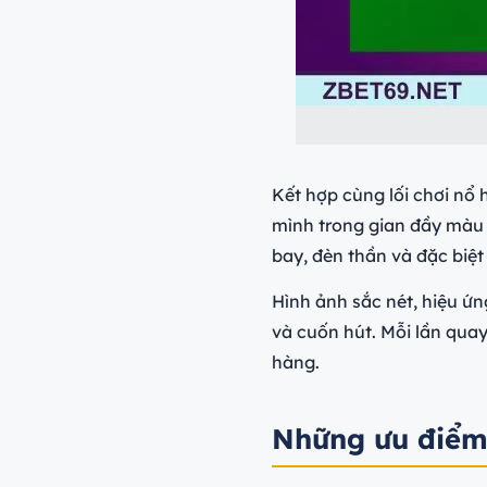
Kết hợp cùng lối chơi nổ
mình trong gian đầy màu 
bay, đèn thần và đặc biệ
Hình ảnh sắc nét, hiệu ứ
và cuốn hút. Mỗi lần quay
hàng.
Những ưu điểm 