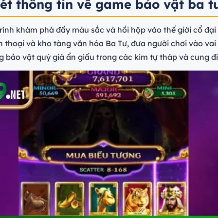
nét thông tin về game bảo vật ba t
rình khám phá đầy màu sắc và hồi hộp vào thế giới cổ đại
 thoại và kho tàng văn hóa Ba Tư, đưa người chơi vào va
bảo vật quý giá ẩn giấu trong các kim tự tháp và cung đi