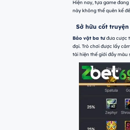
Hiện nay, tựa game đang 
này không thể quên kể đế
Sở hữu cốt truyện
Bảo vật ba tư
đưa cược t
đại. Trò chơi được lấy c
tái hiện thế giới đầy màu 