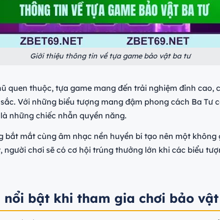
Giới thiệu thông tin về tựa game bảo vật ba tư
 hũ quen thuộc, tựa game mang đến trải nghiệm đỉnh cao,
sắc. Với những biểu tượng mang đậm phong cách Ba Tư cổ
t là những chiếc nhẫn quyền năng.
ng bắt mắt cùng âm nhạc nền huyền bí tạo nên một không
, người chơi sẽ có cơ hội trúng thưởng lớn khi các biểu t
nổi bật khi tham gia chơi bảo vật