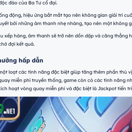
độc đáo của Ba Tư cổ đại.
g động, hiệu ứng bắt mắt tạo nên không gian giải trí cuố
yết bởi những âm thanh nhẹ nhàng, tạo nên một không gi
ầu xếp hàng, âm thanh sẽ trở nên dồn dập và căng thẳng h
hờ đợi kết quả.
thưởng hấp dẫn
ột loạt các tính năng đặc biệt giúp tăng thêm phần thú v
quay miễn phí truyền thống, game còn có các tính năng n
kích hoạt vòng quay miễn phí và đặc biệt là Jackpot tiến t