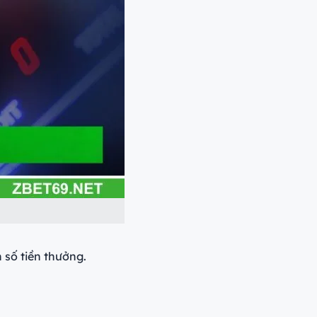
 số tiền thưởng.