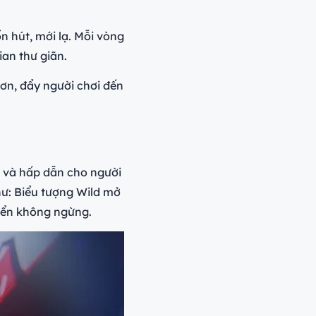
n hút, mới lạ. Mỗi vòng
an thư giãn.
ơn, đẩy người chơi đến
ị và hấp dẫn cho người
hư: Biểu tượng Wild mở
riển không ngừng.