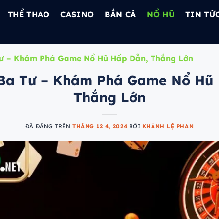
THỂ THAO
CASINO
BẮN CÁ
NỔ HŨ
TIN TỨ
Tư – Khám Phá Game Nổ Hũ Hấp Dẫn, Thắng Lớn
 Ba Tư – Khám Phá Game Nổ Hũ 
Thắng Lớn
ĐÃ ĐĂNG TRÊN
THÁNG 12 4, 2024
BỞI
KHÁNH LỆ PHAN