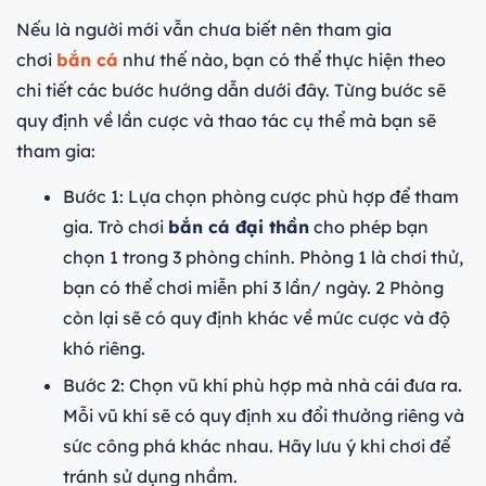
Nếu là người mới vẫn chưa biết nên tham gia
chơi
bắn cá
như thế nào, bạn có thể thực hiện theo
chi tiết các bước hướng dẫn dưới đây. Từng bước sẽ
quy định về lần cược và thao tác cụ thể mà bạn sẽ
tham gia:
Bước 1: Lựa chọn phòng cược phù hợp để tham
gia. Trò chơi
bắn cá đại thần
cho phép bạn
chọn 1 trong 3 phòng chính. Phòng 1 là chơi thử,
bạn có thể chơi miễn phí 3 lần/ ngày. 2 Phòng
còn lại sẽ có quy định khác về mức cược và độ
khó riêng.
Bước 2: Chọn vũ khí phù hợp mà nhà cái đưa ra.
Mỗi vũ khí sẽ có quy định xu đổi thưởng riêng và
sức công phá khác nhau. Hãy lưu ý khi chơi để
tránh sử dụng nhầm.