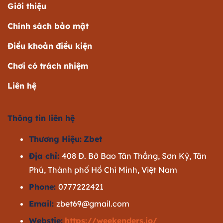
Giới thiệu
Chính sách bảo mật
Điều khoản điều kiện
Chơi có trách nhiệm
Liên hệ
Thông tin liên hệ
Thương Hiệu:
Zbet
Địa chỉ:
408 Đ. Bờ Bao Tân Thắng, Sơn Kỳ, Tân
Phú, Thành phố Hồ Chí Minh, Việt Nam
Phone:
0777222421
Email:
zbet69@gmail.com
Webstie:
https://weekenders.io/