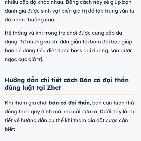
nhiều cấp độ khác nhau. Bằng cách này sẽ giúp bạn
đánh giá được sinh vật biển giá trị để tập trung săn từ
đó nhận thưởng cao.
Hệ thống vũ khí trong trò chơi được cung cấp đa
dạng. Từ những vũ khí đơn giản tới bom đại bác giúp
bạn dễ dàng tiêu diệt được boss đại dương, săn được
ngọc cực giá trị.
Hướng dẫn chi tiết cách Bắn cá đại thần
đúng luật tại Zbet
Khi tham gia chơi
bắn cá đại thần
, bạn cần tuân thủ
đúng theo quy định mà nhà cái đưa ra. Dưới đây là chi
tiết về hướng dẫn cụ thể khi tham gia đặt cược cần
biết: