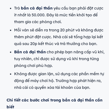
Trò
bắn cá đại thần
yêu cầu bạn phải đặt cược
ít nhất là 50.000. Đây là mức tiền khởi tạo để
tham gia các phòng chơi.
Mỗi ván sẽ diễn ra trong 20 phút và không được
thêm phút đặt cược. Nhà cái sẽ tổng hợp lại kết
quả sau 20p kết thúc và trả thưởng cho bạn.
Bắn cá đại thần
cho phép bạn nâng cấp vũ khí,
tuy nhiên, chỉ được sử dụng vũ khí trong từng
phòng chơi phù hợp.
Không được gian lận, sử dụng các phần mềm tự
động để máy chơi hộ. Trường hợp phát hiện ra,
nhà cái có quyền xóa tài khoản của bạn.
Chi tiết các bước chơi trong bắn cá đại thần cần
biết