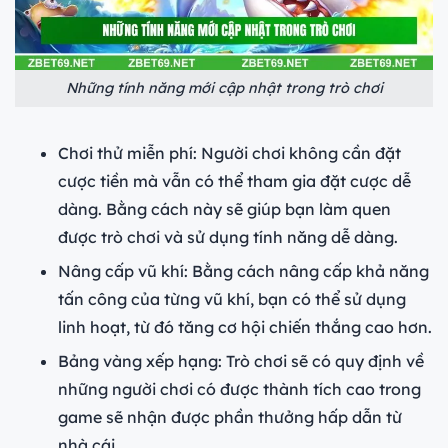
Những tính năng mới cập nhật trong trò chơi
Chơi thử miễn phí: Người chơi không cần đặt
cược tiền mà vẫn có thể tham gia đặt cược dễ
dàng. Bằng cách này sẽ giúp bạn làm quen
được trò chơi và sử dụng tính năng dễ dàng.
Nâng cấp vũ khí: Bằng cách nâng cấp khả năng
tấn công của từng vũ khí, bạn có thể sử dụng
linh hoạt, từ đó tăng cơ hội chiến thắng cao hơn.
Bảng vàng xếp hạng: Trò chơi sẽ có quy định về
những người chơi có được thành tích cao trong
game sẽ nhận được phần thưởng hấp dẫn từ
nhà cái.