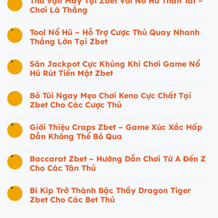
Thử Vận May Tại Zbet Với Nổ Hũ Thần Tài –
Chơi Là Thắng
Tool Nổ Hũ – Hỗ Trợ Cược Thủ Quay Nhanh
Thắng Lớn Tại Zbet
Săn Jackpot Cực Khủng Khi Chơi Game Nổ
Hũ Rút Tiền Mặt Zbet
Bỏ Túi Ngay Mẹo Chơi Keno Cực Chất Tại
Zbet Cho Các Cược Thủ
Giới Thiệu Craps Zbet – Game Xúc Xắc Hấp
Dẫn Không Thể Bỏ Qua
Baccarat Zbet – Hướng Dẫn Chơi Từ A Đến Z
Cho Các Tân Thủ
Bí Kíp Trở Thành Bậc Thầy Dragon Tiger
Zbet Cho Các Bet Thủ