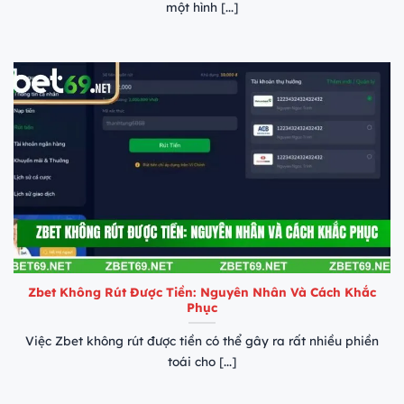
một hình [...]
Zbet Không Rút Được Tiền: Nguyên Nhân Và Cách Khắc
Phục
Việc Zbet không rút được tiền có thể gây ra rất nhiều phiền
toái cho [...]