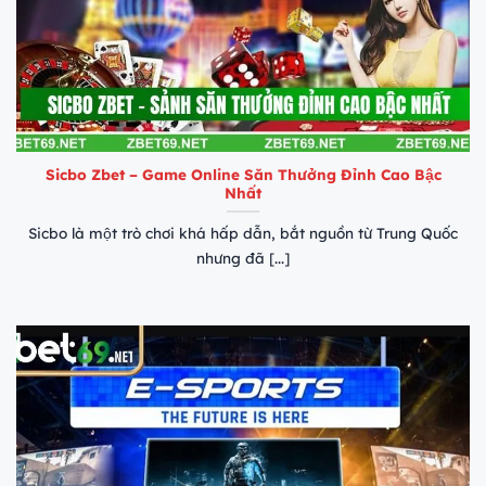
Sicbo Zbet – Game Online Săn Thưởng Đỉnh Cao Bậc
Nhất
Sicbo là một trò chơi khá hấp dẫn, bắt nguồn từ Trung Quốc
nhưng đã [...]