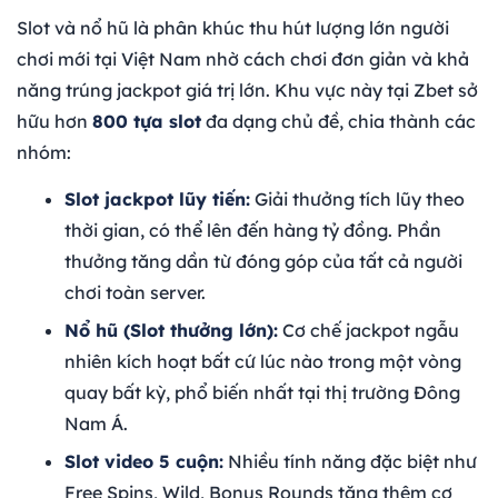
Slot và nổ hũ là phân khúc thu hút lượng lớn người
chơi mới tại Việt Nam nhờ cách chơi đơn giản và khả
năng trúng jackpot giá trị lớn. Khu vực này tại Zbet sở
hữu hơn
800 tựa slot
đa dạng chủ đề, chia thành các
nhóm:
Slot jackpot lũy tiến:
Giải thưởng tích lũy theo
thời gian, có thể lên đến hàng tỷ đồng. Phần
thưởng tăng dần từ đóng góp của tất cả người
chơi toàn server.
Nổ hũ (Slot thưởng lớn):
Cơ chế jackpot ngẫu
nhiên kích hoạt bất cứ lúc nào trong một vòng
quay bất kỳ, phổ biến nhất tại thị trường Đông
Nam Á.
Slot video 5 cuộn:
Nhiều tính năng đặc biệt như
Free Spins, Wild, Bonus Rounds tăng thêm cơ