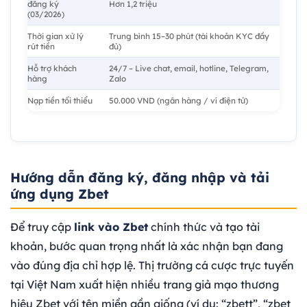
đăng ký
Hơn 1,2 triệu
(03/2026)
Thời gian xử lý
Trung bình 15–30 phút (tài khoản KYC đầy
rút tiền
đủ)
Hỗ trợ khách
24/7 – Live chat, email, hotline, Telegram,
hàng
Zalo
Nạp tiền tối thiểu
50.000 VND (ngân hàng / ví điện tử)
Hướng dẫn đăng ký, đăng nhập và tải
ứng dụng Zbet
Để truy cập
link vào Zbet
chính thức và tạo tài
khoản, bước quan trọng nhất là xác nhận bạn đang
vào đúng địa chỉ hợp lệ. Thị trường cá cược trực tuyến
tại Việt Nam xuất hiện nhiều trang giả mạo thương
hiệu Zbet với tên miền gần giống (ví dụ: “zbett”, “zbet