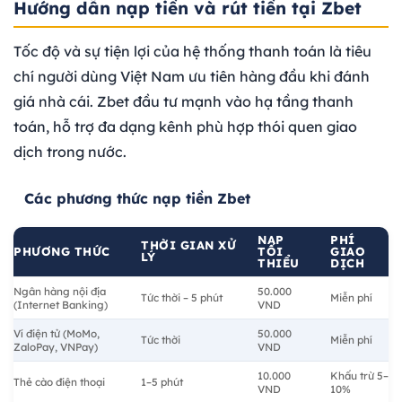
Hướng dẫn nạp tiền và rút tiền tại Zbet
Tốc độ và sự tiện lợi của hệ thống thanh toán là tiêu
chí người dùng Việt Nam ưu tiên hàng đầu khi đánh
giá nhà cái. Zbet đầu tư mạnh vào hạ tầng thanh
toán, hỗ trợ đa dạng kênh phù hợp thói quen giao
dịch trong nước.
Các phương thức nạp tiền Zbet
NẠP
PHÍ
THỜI GIAN XỬ
PHƯƠNG THỨC
TỐI
GIAO
LÝ
THIỂU
DỊCH
Ngân hàng nội địa
50.000
Tức thời – 5 phút
Miễn phí
(Internet Banking)
VND
Ví điện tử (MoMo,
50.000
Tức thời
Miễn phí
ZaloPay, VNPay)
VND
10.000
Khấu trừ 5–
Thẻ cào điện thoại
1–5 phút
VND
10%