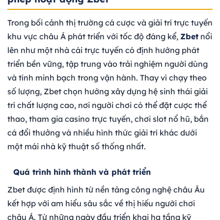
Trong bối cảnh thị trường cá cược và giải trí trực tuyến
khu vực châu Á phát triển với tốc độ đáng kể,
Zbet
nổi
lên như một nhà cái trực tuyến có định hướng phát
triển bền vững, tập trung vào trải nghiệm người dùng
và tính minh bạch trong vận hành. Thay vì chạy theo
số lượng, Zbet chọn hướng xây dựng hệ sinh thái giải
trí chất lượng cao, nơi người chơi có thể đặt cược thể
thao, tham gia casino trực tuyến, chơi slot nổ hũ, bắn
cá đổi thưởng và nhiều hình thức giải trí khác dưới
một mái nhà kỹ thuật số thống nhất.
Quá trình hình thành và phát triển
Zbet được định hình từ nền tảng công nghệ châu Âu
kết hợp với am hiểu sâu sắc về thị hiếu người chơi
châu Á. Từ những ngày đầu triển khai hạ tầng kỹ