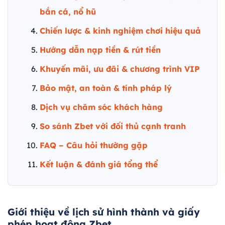
bắn cá, nổ hũ
Chiến lược & kinh nghiệm chơi hiệu quả
Hướng dẫn nạp tiền & rút tiền
Khuyến mãi, ưu đãi & chương trình VIP
Bảo mật, an toàn & tính pháp lý
Dịch vụ chăm sóc khách hàng
So sánh Zbet với đối thủ cạnh tranh
FAQ – Câu hỏi thường gặp
Kết luận & đánh giá tổng thể
Giới thiệu về lịch sử hình thành và giấy
phép hoạt động Zbet