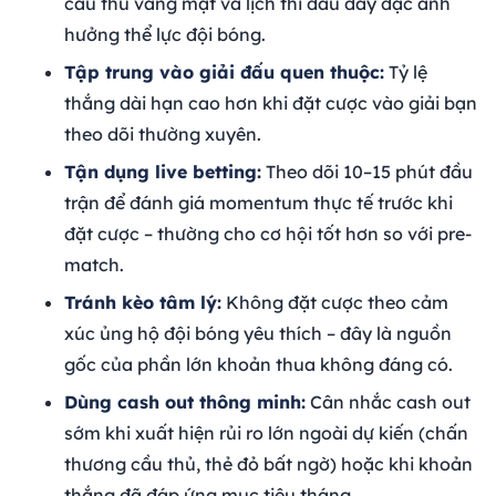
cầu thủ vắng mặt và lịch thi đấu dày đặc ảnh
hưởng thể lực đội bóng.
Tập trung vào giải đấu quen thuộc:
Tỷ lệ
thắng dài hạn cao hơn khi đặt cược vào giải bạn
theo dõi thường xuyên.
Tận dụng live betting:
Theo dõi 10–15 phút đầu
trận để đánh giá momentum thực tế trước khi
đặt cược – thường cho cơ hội tốt hơn so với pre-
match.
Tránh kèo tâm lý:
Không đặt cược theo cảm
xúc ủng hộ đội bóng yêu thích – đây là nguồn
gốc của phần lớn khoản thua không đáng có.
Dùng cash out thông minh:
Cân nhắc cash out
sớm khi xuất hiện rủi ro lớn ngoài dự kiến (chấn
thương cầu thủ, thẻ đỏ bất ngờ) hoặc khi khoản
thắng đã đáp ứng mục tiêu tháng.