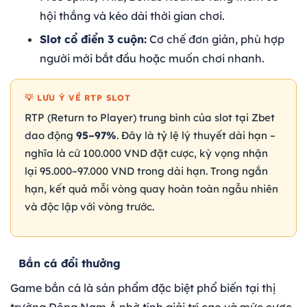
hội thắng và kéo dài thời gian chơi.
Slot cổ điển 3 cuộn:
Cơ chế đơn giản, phù hợp
người mới bắt đầu hoặc muốn chơi nhanh.
💡 LƯU Ý VỀ RTP SLOT
RTP (Return to Player) trung bình của slot tại Zbet
dao động
95–97%
. Đây là tỷ lệ lý thuyết dài hạn –
nghĩa là cứ 100.000 VND đặt cược, kỳ vọng nhận
lại 95.000–97.000 VND trong dài hạn. Trong ngắn
hạn, kết quả mỗi vòng quay hoàn toàn ngẫu nhiên
và độc lập với vòng trước.
Bắn cá đổi thưởng
Game bắn cá là sản phẩm đặc biệt phổ biến tại thị