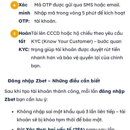
Xác
Mã OTP được gửi qua SMS hoặc email.
minh
Nhập mã trong vòng 5 phút để kích hoạt
OTP:
tài khoản.
Hoàn
Tải lên CCCD hoặc hộ chiếu theo yêu cầu
tất
KYC (Know Your Customer) – bước quan
KYC:
trọng giúp tài khoản được duyệt rút tiền
nhanh hơn và bảo vệ quyền lợi của chính
bạn.
Đăng nhập Zbet – Những điều cần biết
Sau khi tạo tài khoản thành công, mỗi lần
đăng nhập
Zbet
bạn cần lưu ý:
Không nhập sai mật khẩu quá 3 lần liên tiếp – tài
khoản sẽ bị khóa tạm thời để bảo mật.
Bật
Xác thực hai yếu tố (2FA)
ngay sau lần