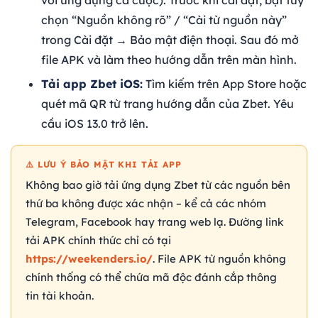
với ứng dụng cá cược). Trước khi cài đặt, bật tùy
chọn “Nguồn không rõ” / “Cài từ nguồn này”
trong Cài đặt → Bảo mật điện thoại. Sau đó mở
file APK và làm theo hướng dẫn trên màn hình.
Tải app Zbet iOS:
Tìm kiếm trên App Store hoặc
quét mã QR từ trang hướng dẫn của Zbet. Yêu
cầu iOS 13.0 trở lên.
⚠️ LƯU Ý BẢO MẬT KHI TẢI APP
Không bao giờ tải ứng dụng Zbet từ các nguồn bên
thứ ba không được xác nhận – kể cả các nhóm
Telegram, Facebook hay trang web lạ. Đường link
tải APK chính thức chỉ có tại
https://weekenders.io/
. File APK từ nguồn không
chính thống có thể chứa mã độc đánh cắp thông
tin tài khoản.