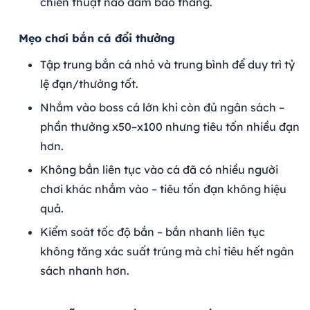
chiến thuật nào đảm bảo thắng.
Mẹo chơi bắn cá đổi thưởng
Tập trung bắn cá nhỏ và trung bình để duy trì tỷ
lệ đạn/thưởng tốt.
Nhắm vào boss cá lớn khi còn đủ ngân sách –
phần thưởng x50–x100 nhưng tiêu tốn nhiều đạn
hơn.
Không bắn liên tục vào cá đã có nhiều người
chơi khác nhắm vào – tiêu tốn đạn không hiệu
quả.
Kiểm soát tốc độ bắn – bắn nhanh liên tục
không tăng xác suất trúng mà chỉ tiêu hết ngân
sách nhanh hơn.