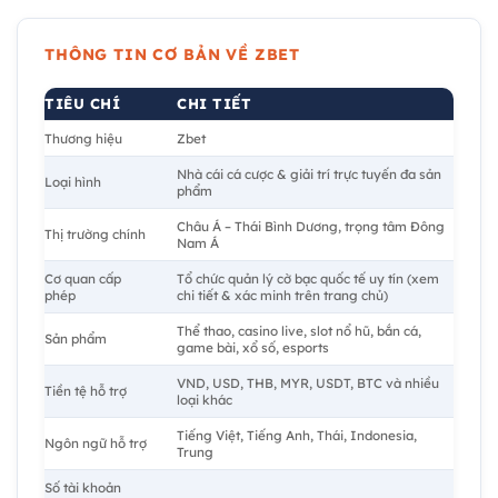
THÔNG TIN CƠ BẢN VỀ ZBET
TIÊU CHÍ
CHI TIẾT
Thương hiệu
Zbet
Nhà cái cá cược & giải trí trực tuyến đa sản
Loại hình
phẩm
Châu Á – Thái Bình Dương, trọng tâm Đông
Thị trường chính
Nam Á
Cơ quan cấp
Tổ chức quản lý cờ bạc quốc tế uy tín (xem
phép
chi tiết & xác minh trên trang chủ)
Thể thao, casino live, slot nổ hũ, bắn cá,
Sản phẩm
game bài, xổ số, esports
VND, USD, THB, MYR, USDT, BTC và nhiều
Tiền tệ hỗ trợ
loại khác
Tiếng Việt, Tiếng Anh, Thái, Indonesia,
Ngôn ngữ hỗ trợ
Trung
Số tài khoản