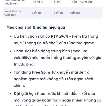
~94–96%
4–6%
Thấp – trung bình
theo level)
Poker (Texas
Biến đổi
Biến đổi
Rất cao
Hold’em)
Mẹo chơi slot & nổ hũ hiệu quả
Ưu tiên chọn slot có RTP ≥96% – kiểm tra trong
mục “Thông tin trò chơi” của từng tựa game.
Chọn slot biến động trung bình (medium
volatility) nếu muốn thắng thường xuyên với giá
trị vừa phải.
Tận dụng Free Spins từ khuyến mãi để trải
nghiệm game mà không tiêu tốn ngân sách
chính.
Đặt giới hạn thua trước khi bắt đầu – kết quả
mỗi vòng quay hoàn toàn ngẫu nhiên, không có