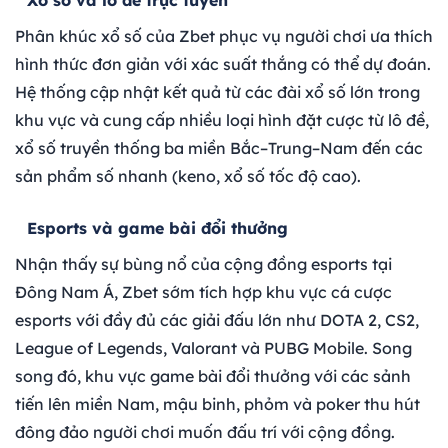
Xổ số và lô đề trực tuyến
Phân khúc xổ số của Zbet phục vụ người chơi ưa thích
hình thức đơn giản với xác suất thắng có thể dự đoán.
Hệ thống cập nhật kết quả từ các đài xổ số lớn trong
khu vực và cung cấp nhiều loại hình đặt cược từ lô đề,
xổ số truyền thống ba miền Bắc–Trung–Nam đến các
sản phẩm số nhanh (keno, xổ số tốc độ cao).
Esports và game bài đổi thưởng
Nhận thấy sự bùng nổ của cộng đồng esports tại
Đông Nam Á, Zbet sớm tích hợp khu vực cá cược
esports với đầy đủ các giải đấu lớn như DOTA 2, CS2,
League of Legends, Valorant và PUBG Mobile. Song
song đó, khu vực game bài đổi thưởng với các sảnh
tiến lên miền Nam, mậu binh, phỏm và poker thu hút
đông đảo người chơi muốn đấu trí với cộng đồng.